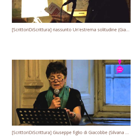
[ScrittoriDiScrittura] riassunto Un'estrema solitudine (Gian Luca Favetto)
[ScrittoriDiScrittura] Giuseppe figlio di Giacobbe (Silvana De Mari)