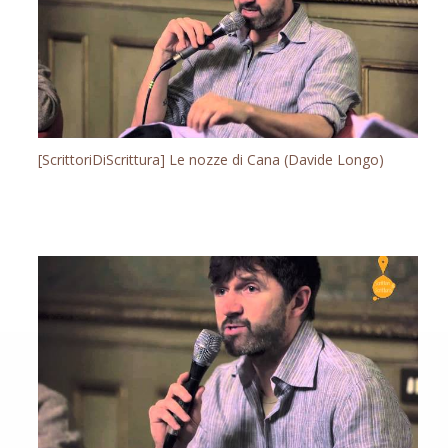
[ScrittoriDiScrittura] Le nozze di Cana (Davide Longo)