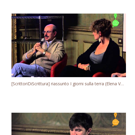
[ScrittoriDiScrittura] riassunto I giorni sulla terra (Elena Varvello)