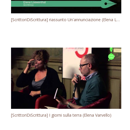
[ScrittoriDiScrittura] riassunto Un'annunciazione (Elena Loewenthal)
[ScrittoriDiScrittura] I giorni sulla terra (Elena Varvello)