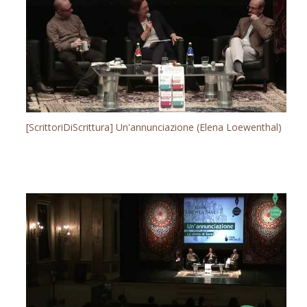
[ScrittoriDiScrittura] Un'annunciazione (Elena Loewenthal)