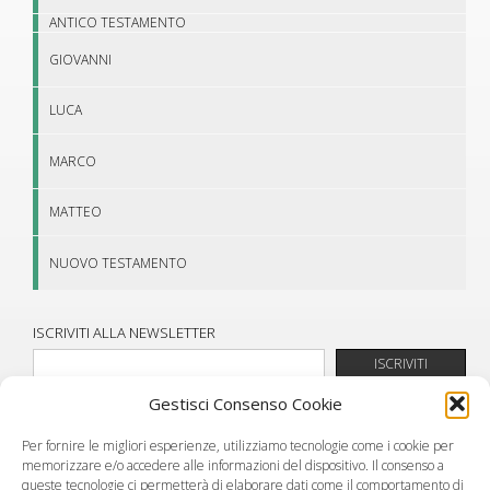
ANTICO TESTAMENTO
GIOVANNI
LUCA
MARCO
MATTEO
NUOVO TESTAMENTO
ISCRIVITI ALLA NEWSLETTER
Gestisci Consenso Cookie
Per fornire le migliori esperienze, utilizziamo tecnologie come i cookie per
memorizzare e/o accedere alle informazioni del dispositivo. Il consenso a
queste tecnologie ci permetterà di elaborare dati come il comportamento di