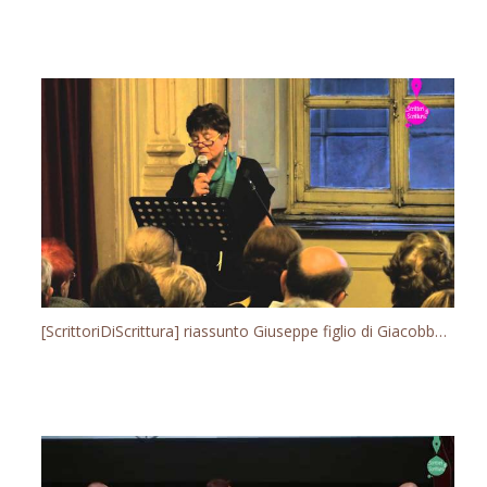
[ScrittoriDiScrittura] riassunto Giuseppe figlio di Giacobbe (Silvana De Mari)