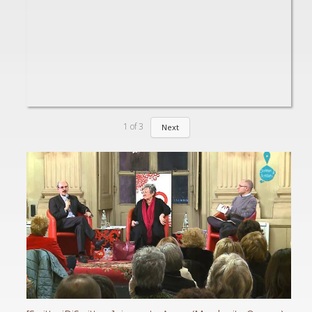
1
of
3
Next