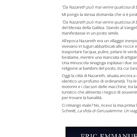
“Da Nazareth può mai venire qualcosa di
Mi pongo la stessa domanda che si è po
“Da Nazareth può mai venire qualcosa di
del Messia della Galilea. Stando al Vangel
manifestasse in un posto simile.
All’epoca Nazareth era un villaggio inerp
vivevano in tuguri abbarbicati alle rocce 
trasportare l’acqua, pulire, pelare le verd
bestiame, mentre una manciata di artigia
Una minuscola sinagoga ospitava i due soli
religione ai bambini del posto, tra cui Ges
Oggi la città di Nazareth, situata ancora a
identico un profumo di ordinarietà. Tra le e
motorini e i clacson delle macchine, tra l
turistico che alimenta i negozi di souvenir
per trovare la banalità.
Ci rimango male? No, ricevo la mia prima le
Schmitt,
La sfida di Gerusalemme. Un viagg