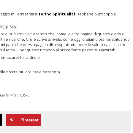
iaggio in Terrasanta a
Torino Spiritualità
, sebbene purtroppo a
50QqU50jc
tore al suo arrivo a Nazareth che, come le altre pagine di questo diario di
tri e ricerche. Chi le scrive si rivela, come oggi ci stiamo oramai abituando
 mi pare che questa pagina dica soprattutto bene lo spirito natalizio che
g sul tema. E per questo rimando al precedente pezzo su Nazareth:
ria/nazaret-follia-di-dio
nelle nostre più ordinarie Nazareth)!
da familia
(1635-6)
Pinterest