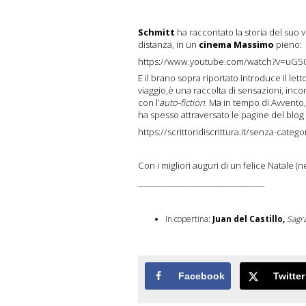
Schmitt
ha raccontato la storia del suo v
distanza, in un
cinema Massimo
pieno:
https://www.youtube.com/watch?v=uG
E il brano sopra riportato introduce il let
viaggio,è una raccolta di sensazioni, incon
con l’
auto-fiction
. Ma in tempo di Avvento,
ha spesso attraversato le pagine del blo
https://scrittoridiscrittura.it/senza-catego
Con i migliori auguri di un felice Natale (
_____________________________________
In copertina:
Juan del Castillo,
Sagra
Facebook
Twitter