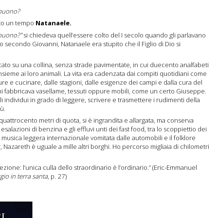
 buono?
sto un tempo
Natanaele.
 buono?”
si chiedeva quell’essere colto del I secolo quando gli parlavano
o secondo Giovanni, Natanaele era stupito che il Figlio di Dio si
icato su una collina, senza strade pavimentate, in cui duecento analfabeti
insieme ai loro animali. La vita era cadenzata dai compiti quotidiani come
ure e cucinare, dalle stagioni, dalle esigenze dei campi e dalla cura del
ni fabbricava vasellame, tessuti oppure mobili, come un certo Giuseppe.
 individui in grado di leggere, scrivere e trasmettere i rudimenti della
ù.
 quattrocento metri di quota, si è ingrandita e allargata, ma conserva
salazioni di benzina e gli effluvi unti dei fast food, tra lo scoppiettio dei
a musica leggera internazionale vomitata dalle automobili e il folklore
, Nazareth è uguale a mille altri borghi. Ho percorso migliaia di chilometri
zione: l’unica culla dello straordinario è l’ordinario.” (Eric-Emmanuel
io in terra santa
, p. 27)