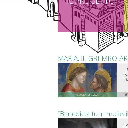
IL PROGETTO
MARIA, IL GREMBO-A
Sc
fe
ri
12 DICEMBRE 2020
“Benedicta tu in mulieri
Sc