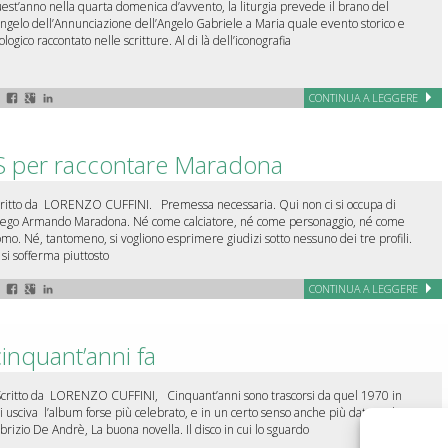
est’anno nella quarta domenica d’avvento, la liturgia prevede il brano del
ngelo dell’Annunciazione dell’Angelo Gabriele a Maria quale evento storico e
ologico raccontato nelle scritture. Al di là dell’iconografia
CONTINUA A LEGGERE
OS per raccontare Maradona
ritto da LORENZO CUFFINI. Premessa necessaria. Qui non ci si occupa di
ego Armando Maradona. Né come calciatore, né come personaggio, né come
mo. Né, tantomeno, si vogliono esprimere giudizi sotto nessuno dei tre profili.
 si sofferma piuttosto
CONTINUA A LEGGERE
cinquant’anni fa
ritto da LORENZO CUFFINI, Cinquant’anni sono trascorsi da quel 1970 in
i usciva l’album forse più celebrato, e in un certo senso anche più datato, di
brizio De Andrè, La buona novella. Il disco in cui lo sguardo