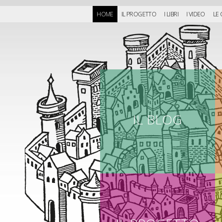
HOME
IL PROGETTO
I LIBRI
I VIDEO
LE
IL BLOG