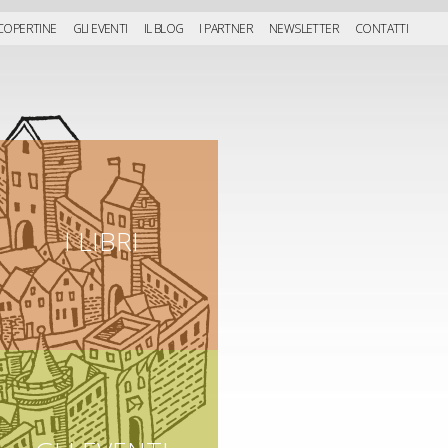
 COPERTINE
GLI EVENTI
IL BLOG
I PARTNER
NEWSLETTER
CONTATTI
I LIBRI