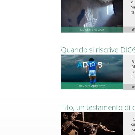
qu
va
te
5 DICEMBRE 2020
Quando si riscrive DI
Sc
Di
uo
Ci
28 NOVEMBRE 2020
Tito, un testamento di 
Sc
cu
Fa