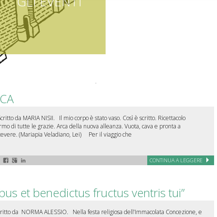
GLI EVENTI
RCA
ritto da MARIA NISII. Il mio corpo è stato vaso. Così è scritto. Ricettacolo
rmo di tutte le grazie. Arca della nuova alleanza. Vuota, cava e pronta a
cevere. (Mariapia Veladiano, Lei) Per il viaggio che
CONTINUA A LEGGERE
bus et benedictus fructus ventris tui”
ritto da NORMA ALESSIO. Nella festa religiosa dell’Immacolata Concezione, e